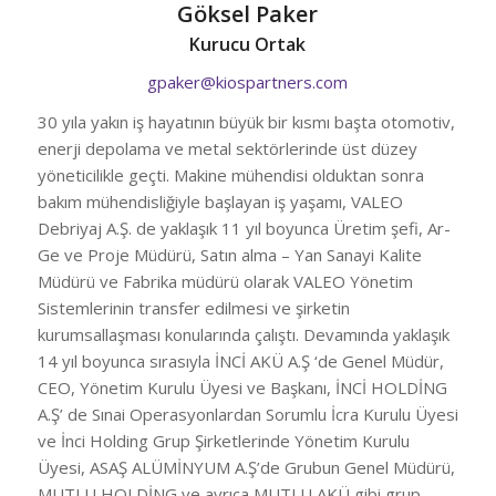
Göksel Paker
Kurucu Ortak
gpaker@kiospartners.com
30 yıla yakın iş hayatının büyük bir kısmı başta otomotiv,
enerji depolama ve metal sektörlerinde üst düzey
yöneticilikle geçti. Makine mühendisi olduktan sonra
bakım mühendisliğiyle başlayan iş yaşamı, VALEO
Debriyaj A.Ş. de yaklaşık 11 yıl boyunca Üretim şefi, Ar-
Ge ve Proje Müdürü, Satın alma – Yan Sanayi Kalite
Müdürü ve Fabrika müdürü olarak VALEO Yönetim
Sistemlerinin transfer edilmesi ve şirketin
kurumsallaşması konularında çalıştı. Devamında yaklaşık
14 yıl boyunca sırasıyla İNCİ AKÜ A.Ş ‘de Genel Müdür,
CEO, Yönetim Kurulu Üyesi ve Başkanı, İNCİ HOLDİNG
A.Ş’ de Sınai Operasyonlardan Sorumlu İcra Kurulu Üyesi
ve İnci Holding Grup Şirketlerinde Yönetim Kurulu
Üyesi, ASAŞ ALÜMİNYUM A.Ş’de Grubun Genel Müdürü,
MUTLU HOLDİNG ve ayrıca MUTLU AKÜ gibi grup